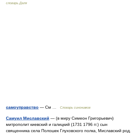
словарь Даля
самоуправство
— См …
Словарь синонимов
Самуил Миславский
— (в миру Симеон Григорьевич)
митрополит киевский и галицкий (1731 1796 гг.) сын
священника села Полошек Глуховского полка, Миславский род.