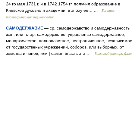
24 го мая 1731 г. и в 1742 1754 гг. получил образование в
Киевской духовно и академии, в эпоху ее… …
Большая
биографическая энциклопедия
САМОДЕРЖАВИЕ
— ср. самодержавство и самодержавность
жен. или ·стар. самодержство, управленье самодержавное,
монархическое, полновластное, неограниченное, независимое
от государственых учреждений, соборов, или выборных, от
земства и чинов; или | самая власть эта …
Толковый словарь Даля