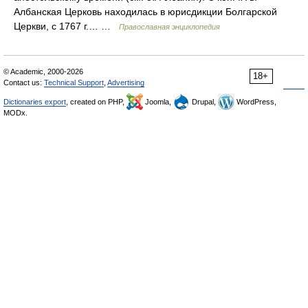
Албанская Церковь находилась в юрисдикции Болгарской
Церкви, с 1767 г.… …
Православная энциклопедия
© Academic, 2000-2026
18+
Contact us:
Technical Support
,
Advertising
Dictionaries export
, created on PHP,
Joomla,
Drupal,
WordPress,
MODx.