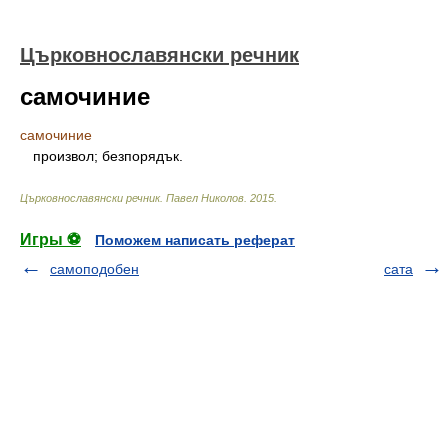
Църковнославянски речник
самочиние
самочиние
произвол; безпорядък.
Църковнославянски речник
.
Павел Николов
.
2015
.
Игры ⚽
Поможем написать реферат
самоподобен
сата