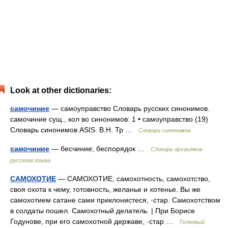
Look at other dictionaries:
самочиние
— самоуправство Словарь русских синонимов.
самочиние сущ., кол во синонимов: 1 • самоуправство (19)
Словарь синонимов ASIS. В.Н. Тр …
Словарь синонимов
самочиние
— бесчиние; беспорядок …
Cловарь архаизмов
русского языка
САМОХОТИЕ
— САМОХОТИЕ, самохотность, самохотство,
своя охота к чему, готовность, желанье и хотенье. Вы же
самохотием сатане сами приклонистеся, ·стар. Самохотством
в солдаты пошел. Самохотный делатель. | При Борисе
Годунове, при его самохотной державе, ·стар …
Толковый